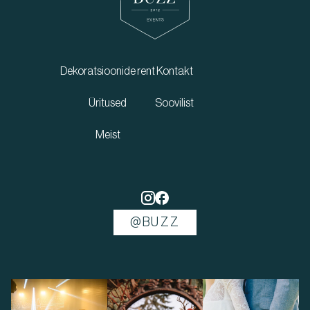
Dekoratsioonide rent
Kontakt
Üritused
Soovilist
Meist
@BUZZ