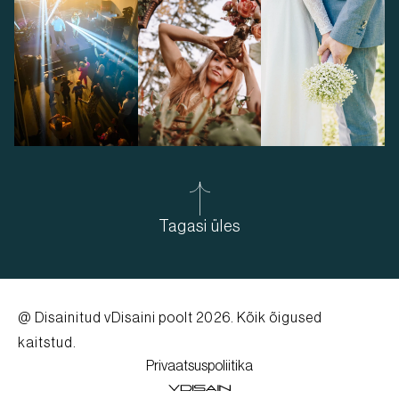
Tagasi üles
@ Disainitud
vDisaini poolt
2026. Kõik õigused
kaitstud.
Privaatsuspoliitika