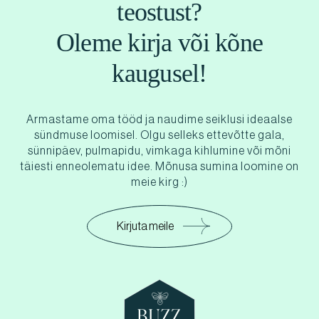
teostust?
Oleme kirja või kõne
kaugusel!
Armastame oma tööd ja naudime seiklusi ideaalse
sündmuse loomisel. Olgu selleks ettevõtte gala,
sünnipäev, pulmapidu, vimkaga kihlumine või mõni
täiesti enneolematu idee. Mõnusa sumina loomine on
meie kirg :)
Kirjuta meile