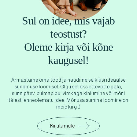
Sul on idee, mis vajab
teostust?
Oleme kirja või kõne
kaugusel!
Armastame oma tööd ja naudime seiklusi ideaalse
sündmuse loomisel. Olgu selleks ettevõtte gala,
sünnipäev, pulmapidu, vimkaga kihlumine või mõni
täiesti enneolematu idee. Mõnusa sumina loomine on
meie kirg :)
Kirjuta meile