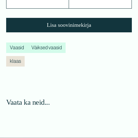
Lisa soovinimekirja
Vaasid
Väiksed vaasid
klaas
Vaata ka neid...