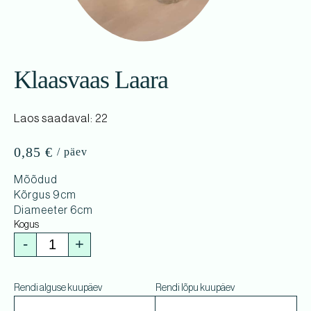
Klaasvaas Laara
Laos saadaval: 22
0,85
€
Mõõdud
Kõrgus 9cm
Diameeter 6cm
-
+
Rendi alguse kuupäev
Rendi lõpu kuupäev