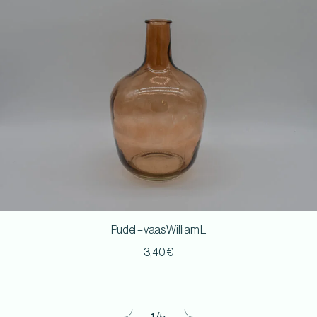
Pudel – vaas William L
3,40
€