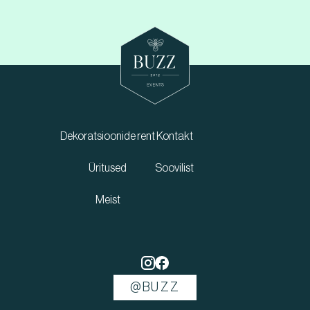
Dekoratsioonide rent
Kontakt
Üritused
Soovilist
Meist
@BUZZ