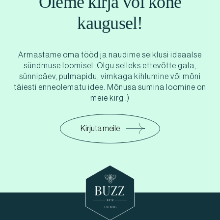
Oleme kirja või kõne
kaugusel!
Armastame oma tööd ja naudime seiklusi ideaalse
sündmuse loomisel. Olgu selleks ettevõtte gala,
sünnipäev, pulmapidu, vimkaga kihlumine või mõni
täiesti enneolematu idee. Mõnusa sumina loomine on
meie kirg :)
Kirjuta meile