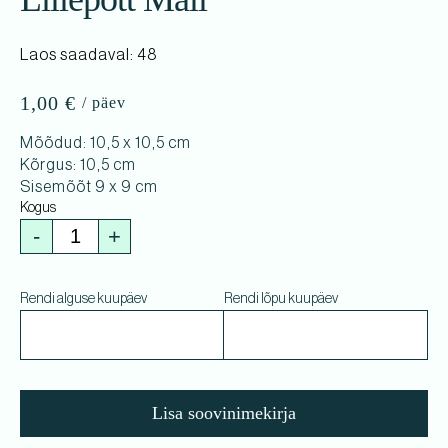
Laos saadaval: 48
1,00
€
Mõõdud: 10,5 x 10,5 cm
Kõrgus: 10,5 cm
Sisemõõt 9 x 9 cm
-
+
Rendi alguse kuupäev
Rendi lõpu kuupäev
Lisa soovinimekirja