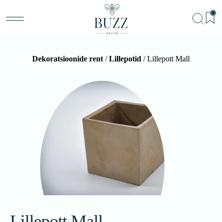
Dekoratsioonide rent
/
Lillepotid
/ Lillepott Mall
BU
Teenu
Sündm
Me
Kon
Lillepott Mall