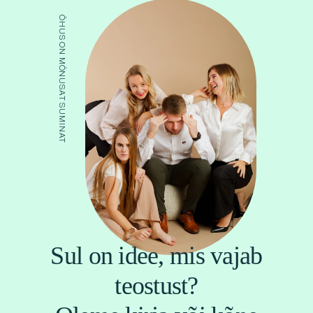
ÕHUS ON MÕNUSAT SUMINAT
Sul on idee, mis vajab
teostust?