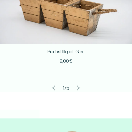
Puidust lillepott Gled
2,00
€
1/5