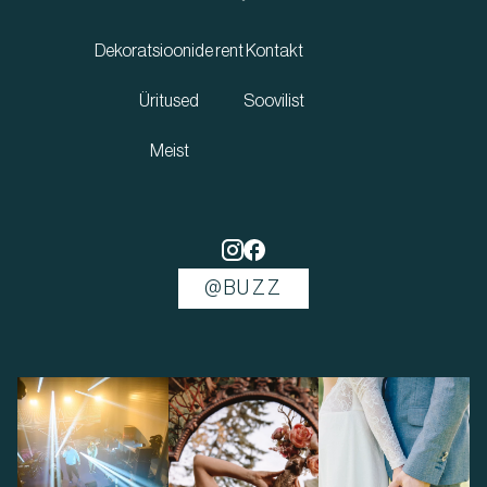
Dekoratsioonide rent
Kontakt
Üritused
Soovilist
Meist
@BUZZ