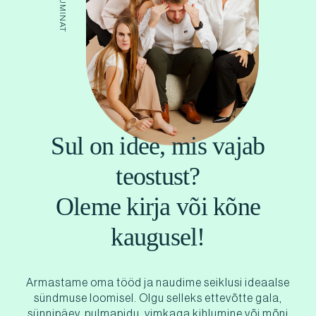
Sul on idee, mis vajab
teostust?
Oleme kirja või kõne
kaugusel!
Armastame oma tööd ja naudime seiklusi ideaalse
sündmuse loomisel. Olgu selleks ettevõtte gala,
sünnipäev, pulmapidu, vimkaga kihlumine või mõni