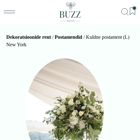
Dekoratsioonide rent
/
Postamendid
/ Kuldne postament (L)
New York
BU
Teenu
Sündm
Me
Kon