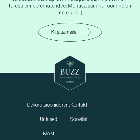
täiesti enneolematu idee. Mõnusa sumina loomine on
meie kirg :)
Kirjuta meile
Dekoratsioonide rent
Kontakt
Üritused
Soovilist
Meist