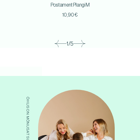
Postament Plangi M
10,90
€
1/5
ÕHUS ON MÕNUSAT SUMINAT