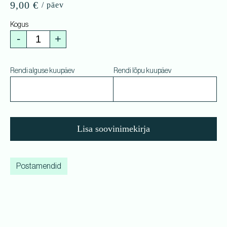
9,00
€
-
+
Rendi alguse kuupäev
Rendi lõpu kuupäev
Lisa soovinimekirja
Postamendid