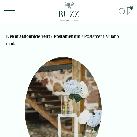
Dekoratsioonide rent
/
Postamendid
/ Postament Milano
madal
BU
Teenu
Sündm
Me
Kon