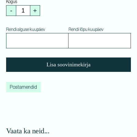
-
+
Rendi alguse kuupäev
Rendi lõpu kuupäev
Lisa soovinimekirja
Postamendid
Vaata ka neid...