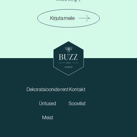
Kirjuta meile
Dekoratsioonide rent
Kontakt
Üritused
Soovilist
Meist