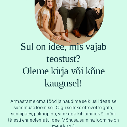
Sul on idee, mis vajab
teostust?
Oleme kirja või kõne
kaugusel!
Armastame oma tööd ja naudime seiklusi ideaalse
sündmuse loomisel. Olgu selleks ettevõtte gala,
sünnipäev, pulmapidu, vimkaga kihlumine või mõni
täiesti enneolematu idee. Mõnusa sumina loomine on
meie kirg :)