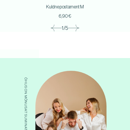
Kuldne postament M
6,90
€
1/5
ÕHUS ON MÕNUSAT SUMINAT