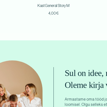
Kast General Story M
4,00
€
Sul on idee, 
Oleme kirja 
Armastame oma tööd ja
loomisel. Olgu selleks e