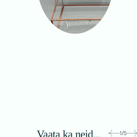
Vaata ka neid...
1/5