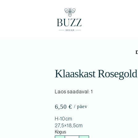
D
Klaaskast Rosegold
Laos saadaval: 1
6,50
€
H-10cm
27,5×18,5cm