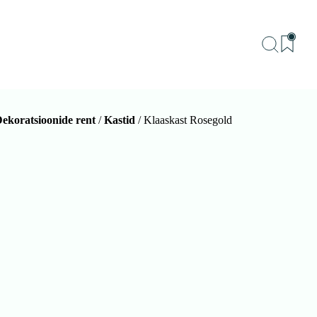
ekoratsioonide rent
/
Kastid
/ Klaaskast Rosegold
BU
Teenu
Sündm
Me
Kon