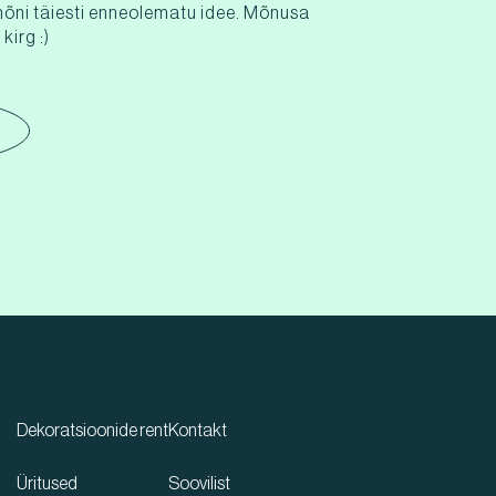
mõni täiesti enneolematu idee. Mõnusa
kirg :)
Dekoratsioonide rent
Kontakt
Üritused
Soovilist