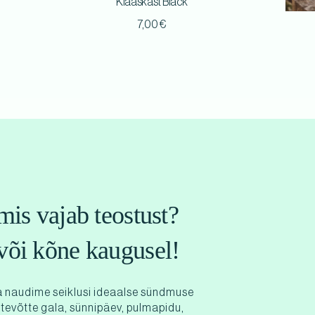
Klaaskast Black
7,00
€
mis vajab teostust?
või kõne kaugusel!
 naudime seiklusi ideaalse sündmuse
ttevõtte gala, sünnipäev, pulmapidu,