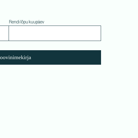
Rendi lõpu kuupäev
soovinimekirja