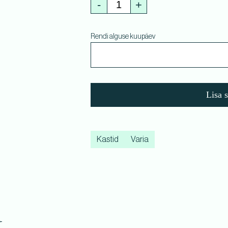
-
+
Rendi alguse kuupäev
Lisa 
Kastid
Varia