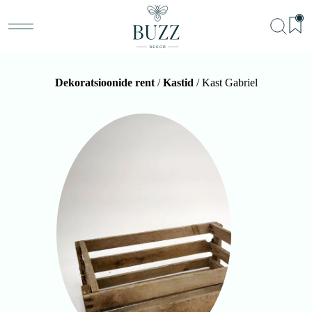
Dekoratsioonide rent
/
Kastid
/ Kast Gabriel
BU
Teenu
Sündm
Me
Kon