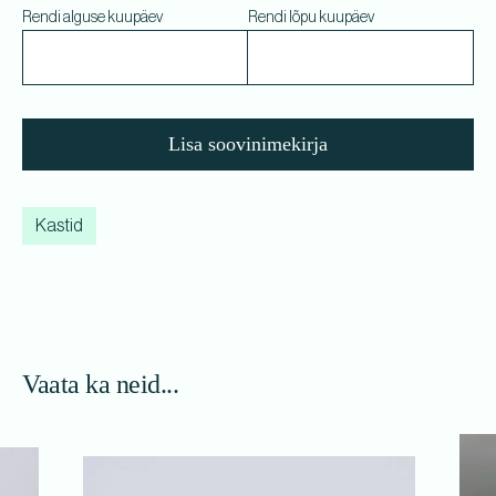
Rendi alguse kuupäev
Rendi lõpu kuupäev
Lisa soovinimekirja
Kastid
Vaata ka neid...