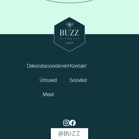
Dekoratsioonide rent
Kontakt
Üritused
Soovilist
Meist
@BUZZ