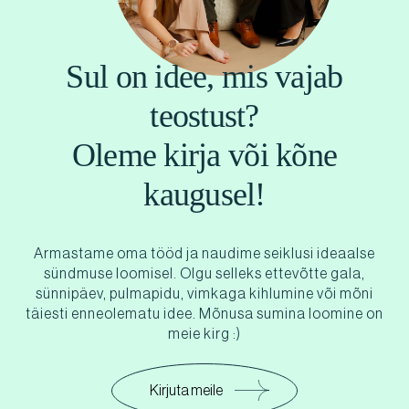
Sul on idee, mis vajab
teostust?
Oleme kirja või kõne
kaugusel!
Armastame oma tööd ja naudime seiklusi ideaalse
sündmuse loomisel. Olgu selleks ettevõtte gala,
sünnipäev, pulmapidu, vimkaga kihlumine või mõni
täiesti enneolematu idee. Mõnusa sumina loomine on
meie kirg :)
Kirjuta meile