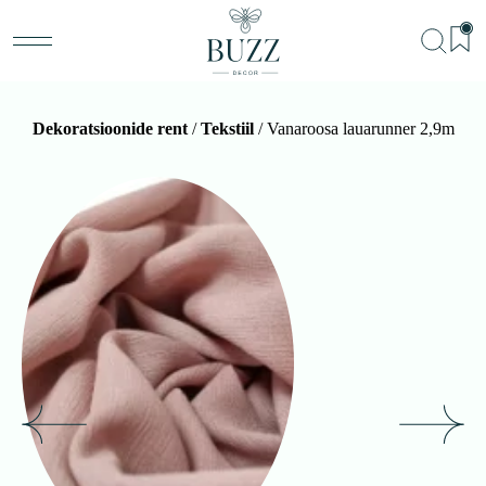
Dekoratsioonide rent
/
Tekstiil
/ Vanaroosa lauarunner 2,9m
BU
Teenu
Sündm
Me
Kon