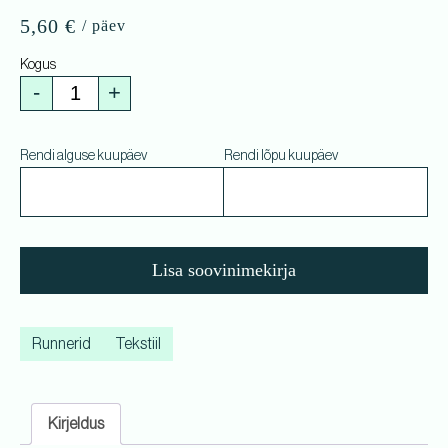
5,60
€
-
+
Rendi alguse kuupäev
Rendi lõpu kuupäev
Lisa soovinimekirja
Runnerid
Tekstiil
Kirjeldus