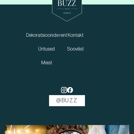
Dekoratsioonide rent
Kontakt
Üritused
Soovilist
Meist
@BUZZ