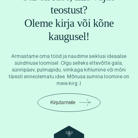
teostust?
Oleme kirja või kõne
kaugusel!
Armastame oma tööd ja naudime seiklusi ideaalse
sündmuse loomisel. Olgu selleks ettevõtte gala,
sünnipäev, pulmapidu, vimkaga kihlumine või mõni
täiesti enneolematu idee. Mõnusa sumina loomine on
meie kirg :)
Kirjuta meile