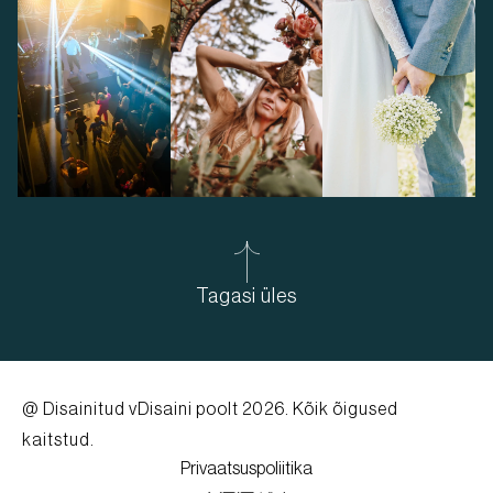
Tagasi üles
@ Disainitud
vDisaini poolt
2026. Kõik õigused
kaitstud.
Privaatsuspoliitika