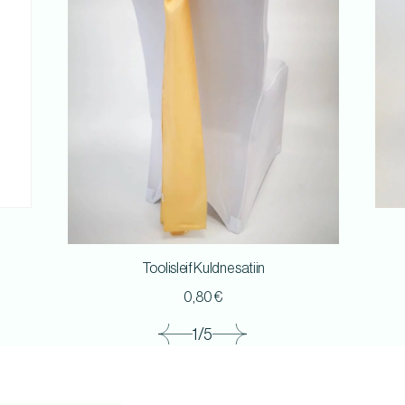
Toolisleif Kuldne satiin
0,80
€
1/5