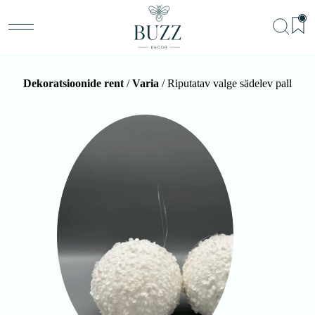
Dekoratsioonide rent
/
Varia
/ Riputatav valge sädelev pall
BU
Teenu
Sündm
Me
Kon