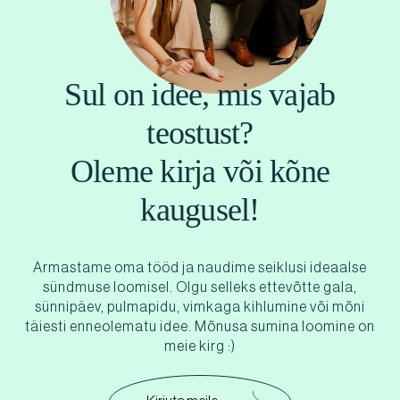
Sul on idee, mis vajab
teostust?
Oleme kirja või kõne
kaugusel!
Armastame oma tööd ja naudime seiklusi ideaalse
sündmuse loomisel. Olgu selleks ettevõtte gala,
sünnipäev, pulmapidu, vimkaga kihlumine või mõni
täiesti enneolematu idee. Mõnusa sumina loomine on
meie kirg :)