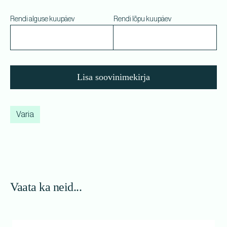
Rendi alguse kuupäev
Rendi lõpu kuupäev
Lisa soovinimekirja
Varia
Vaata ka neid...