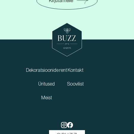
Kirjuta meile
Dekoratsioonide rent
Kontakt
Üritused
Soovilist
Meist