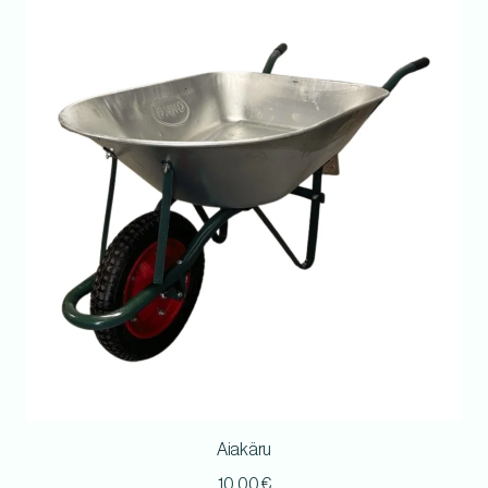
Aiakäru
10,00
€