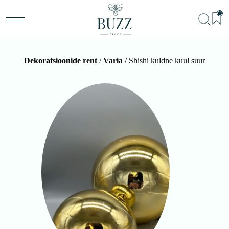
Dekoratsioonide rent
/
Varia
/ Shishi kuldne kuul suur
BU
Teenu
Sündm
Me
Kon