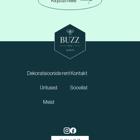
Kirjuta meile
Dekoratsioonide rent
Kontakt
Üritused
Soovilist
Meist