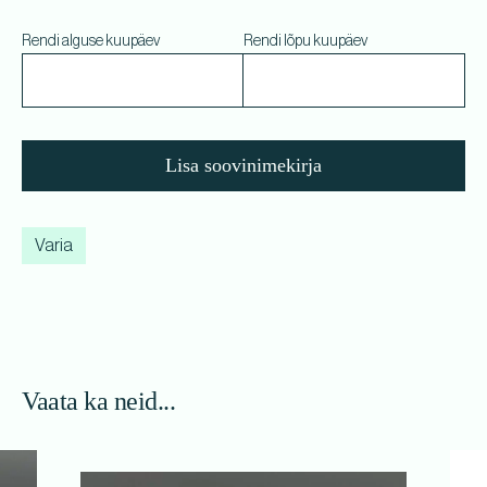
Rendi alguse kuupäev
Rendi lõpu kuupäev
Lisa soovinimekirja
Varia
Vaata ka neid...