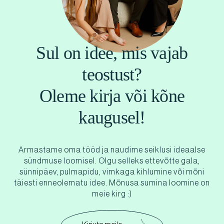
Sul on idee, mis vajab
teostust?
Oleme kirja või kõne
kaugusel!
Armastame oma tööd ja naudime seiklusi ideaalse
sündmuse loomisel. Olgu selleks ettevõtte gala,
sünnipäev, pulmapidu, vimkaga kihlumine või mõni
täiesti enneolematu idee. Mõnusa sumina loomine on
meie kirg :)