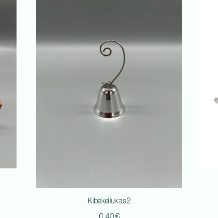
Kibekellukas 2
0,40
€