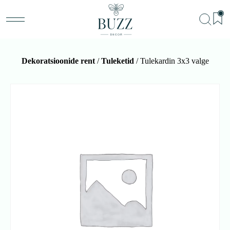
Dekoratsioonide rent
/
Tuleketid
/ Tulekardin 3x3 valge
BU
Teenu
Sündm
Me
Kon