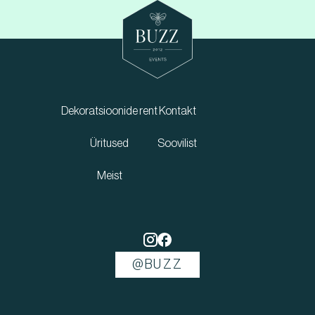
Dekoratsioonide rent
Kontakt
Üritused
Soovilist
Meist
@BUZZ