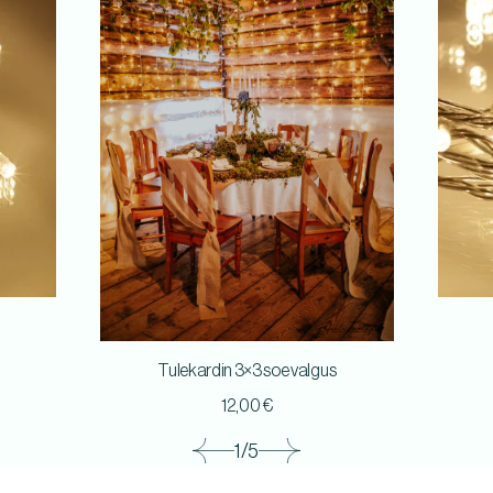
Tulekardin 3×3 soe valgus
12,00
€
1/5