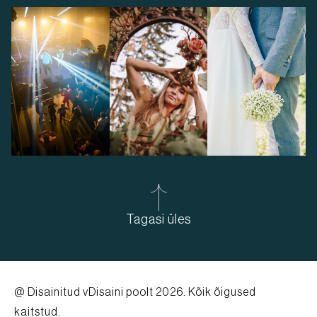
Tagasi üles
@ Disainitud
vDisaini poolt
2026. Kõik õigused
kaitstud.