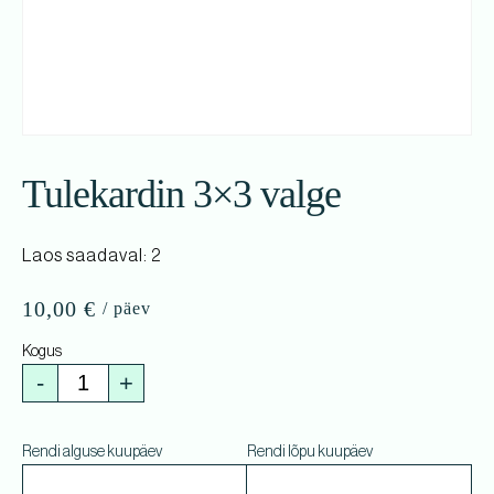
Tulekardin 3×3 valge
Laos saadaval: 2
10,00
€
-
+
Rendi alguse kuupäev
Rendi lõpu kuupäev