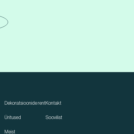
Dekoratsioonide rent
Kontakt
Üritused
Soovilist
Meist