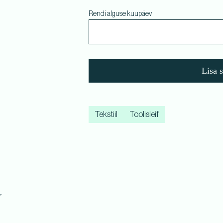
Rendi alguse kuupäev
Lisa 
Tekstiil
Toolisleif