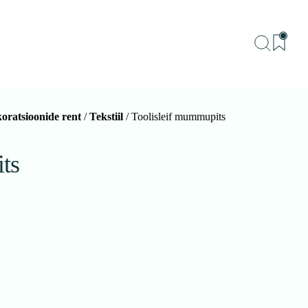
oratsioonide rent
/
Tekstiil
/ Toolisleif mummupits
BU
Teenu
ts
Sündm
Me
Kon