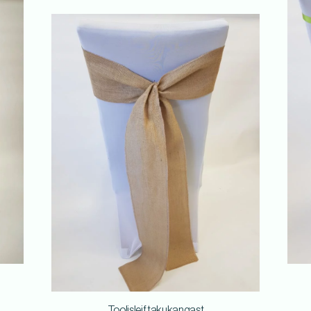
Toolisleif takukangast