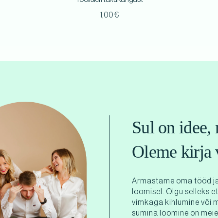
1,00
€
Sul on idee, 
Oleme kirja 
Armastame oma tööd ja
loomisel. Olgu selleks e
vimkaga kihlumine või 
sumina loomine on meie 