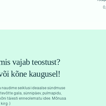
0
mis vajab teostust?
või kõne kaugusel!
 naudime seiklusi ideaalse sündmuse
ttevõtte gala, sünnipäev, pulmapidu,
mõni täiesti enneolematu idee. Mõnusa
kirg :)