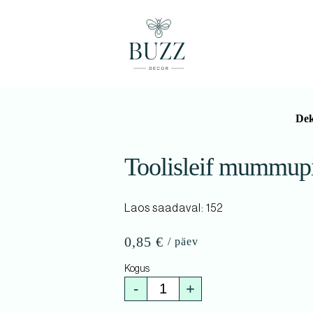
Dek
Toolisleif mummupi
Laos saadaval: 152
0,85
€
-
+