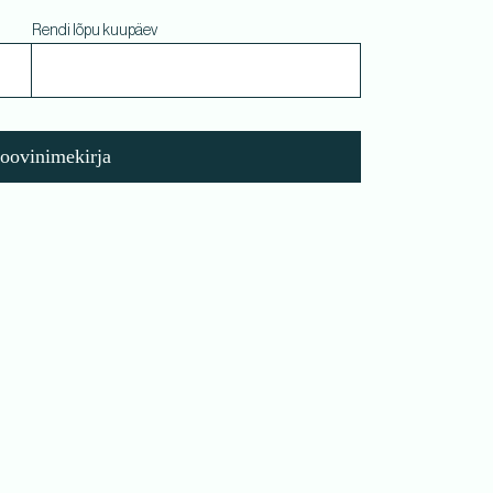
Rendi lõpu kuupäev
soovinimekirja