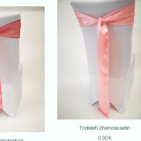
Toolisleif Lõheroosa satiin
0,30
€
nane organza