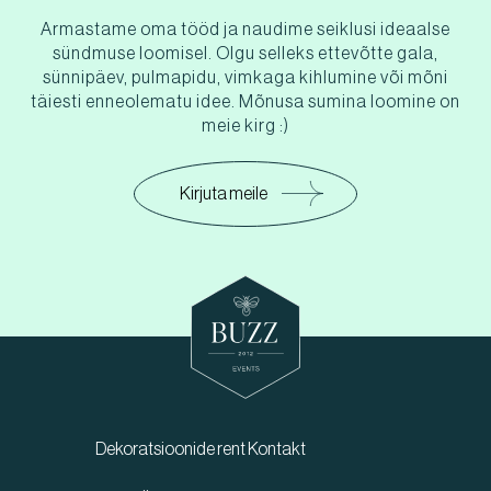
Armastame oma tööd ja naudime seiklusi ideaalse
sündmuse loomisel. Olgu selleks ettevõtte gala,
sünnipäev, pulmapidu, vimkaga kihlumine või mõni
täiesti enneolematu idee. Mõnusa sumina loomine on
meie kirg :)
Kirjuta meile
Dekoratsioonide rent
Kontakt