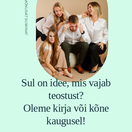
ÕHUS ON MÕNUSAT SUMINAT
Sul on idee, mis vajab
teostust?
Oleme kirja või kõne
kaugusel!