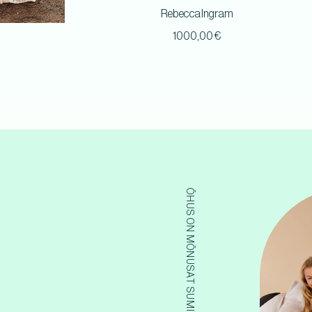
Rebecca Ingram
1000,00
€
ÕHUS ON MÕNUSAT SUMINAT