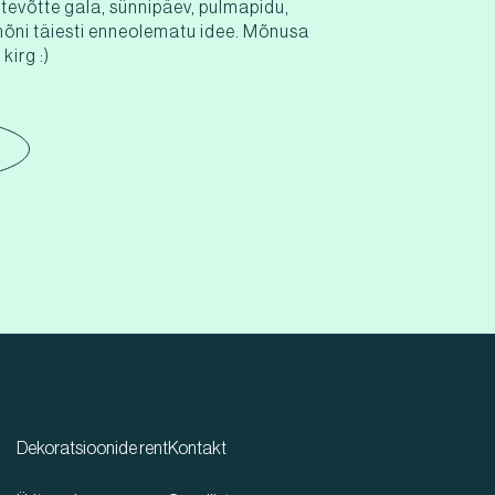
ttevõtte gala, sünnipäev, pulmapidu,
mõni täiesti enneolematu idee. Mõnusa
kirg :)
Dekoratsioonide rent
Kontakt