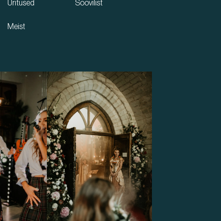
Üritused
Soovilist
Meist