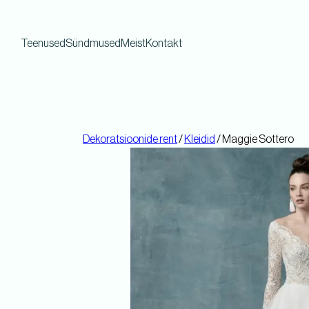
Teenused
Sündmused
Meist
Kontakt
Dekoratsioonide rent
/
Kleidid
/ Maggie Sottero