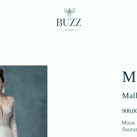
Ma
Mal
900,0
Müüa
Suuru