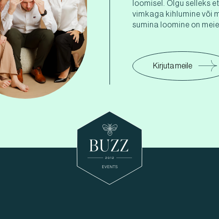
loomisel. Olgu selleks e
vimkaga kihlumine või 
sumina loomine on meie 
Kirjuta meile