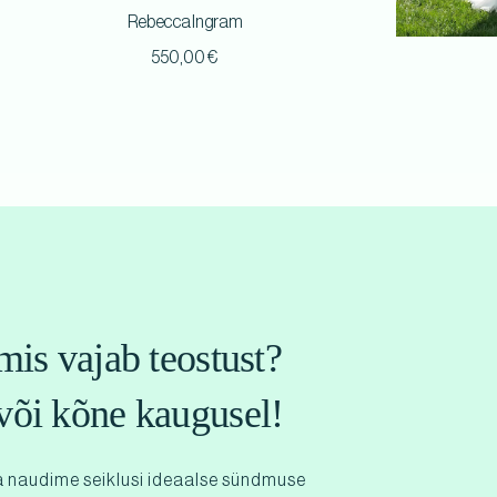
Rebecca Ingram
550,00
€
mis vajab teostust?
või kõne kaugusel!
 naudime seiklusi ideaalse sündmuse