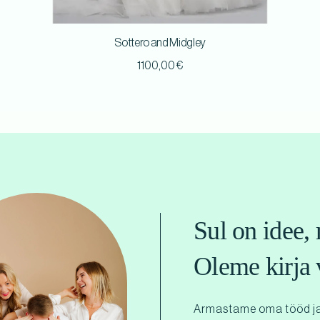
Sottero and Midgley
1100,00
€
Sul on idee, 
Oleme kirja 
Armastame oma tööd ja