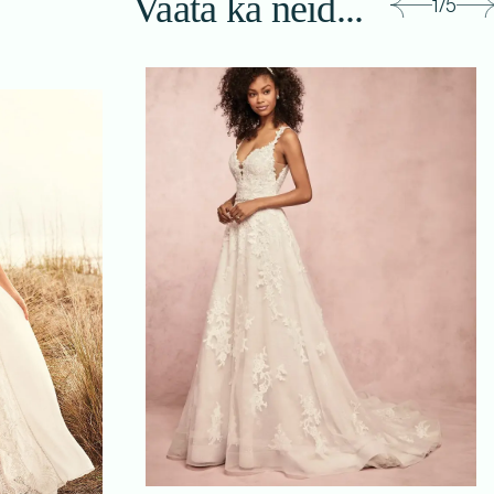
Vaata ka neid...
1/5