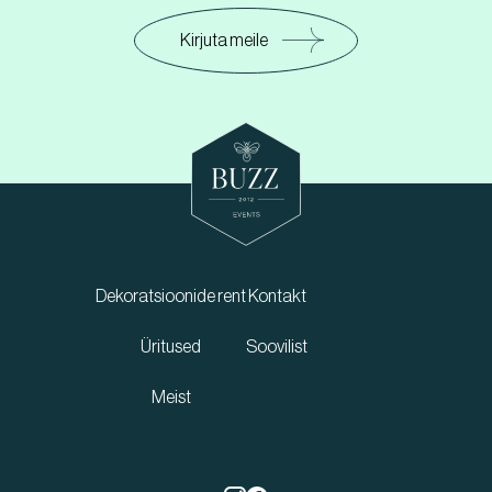
Kirjuta meile
Dekoratsioonide rent
Kontakt
Üritused
Soovilist
Meist