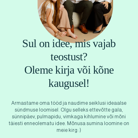
Sul on idee, mis vajab
teostust?
Oleme kirja või kõne
kaugusel!
Armastame oma tööd ja naudime seiklusi ideaalse
sündmuse loomisel. Olgu selleks ettevõtte gala,
sünnipäev, pulmapidu, vimkaga kihlumine või mõni
täiesti enneolematu idee. Mõnusa sumina loomine on
meie kirg :)