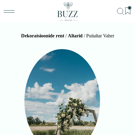
Dekoratsioonide rent
/
Altarid
/ Puitaltar Vaher
BU
Teenu
Sündm
Me
Kon