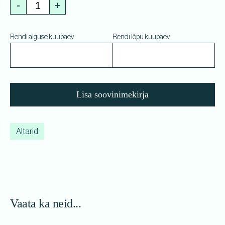
-
+
Rendi alguse kuupäev
Rendi lõpu kuupäev
Lisa soovinimekirja
Altarid
Vaata ka neid...