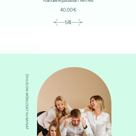
Kandiline puitaltar Hermes
40,00
€
1/4
ÕHUS ON MÕNUSAT SUMINAT