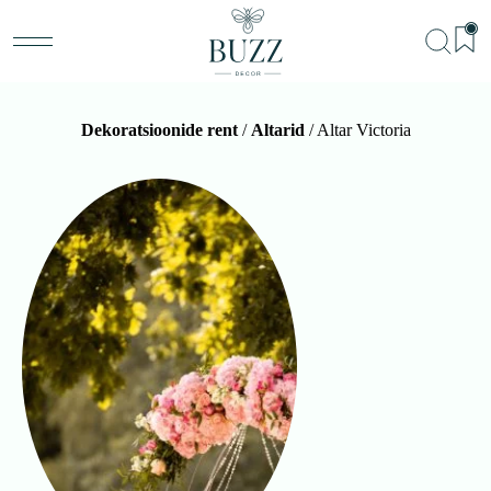
Dekoratsioonide rent
/
Altarid
/ Altar Victoria
BU
Teenu
Sündm
Me
Kon