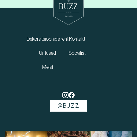
Dekoratsioonide rent
Kontakt
Üritused
Soovilist
Meist
@BUZZ