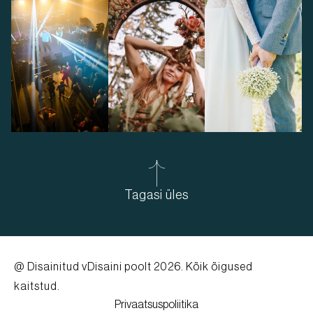
Tagasi üles
@ Disainitud
vDisaini poolt
2026. Kõik õigused
kaitstud.
Privaatsuspoliitika