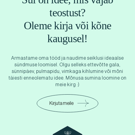
teostust?
Oleme kirja või kõne
kaugusel!
Armastame oma tööd ja naudime seiklusi ideaalse
sündmuse loomisel. Olgu selleks ettevõtte gala,
sünnipäev, pulmapidu, vimkaga kihlumine või mõni
täiesti enneolematu idee. Mõnusa sumina loomine on
meie kirg :)
Kirjuta meile