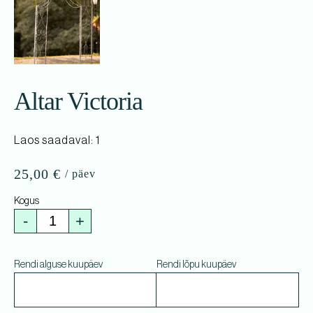
Altar Victoria
Laos saadaval: 1
25,00
€
-
+
Rendi alguse kuupäev
Rendi lõpu kuupäev