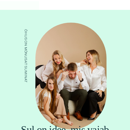
ÕHUS ON MÕNUSAT SUMINAT
Sul on idee, mis vajab