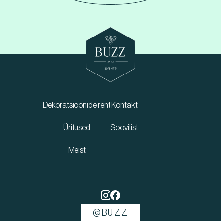
Dekoratsioonide rent
Kontakt
Üritused
Soovilist
Meist
@BUZZ