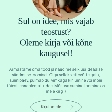
Sul on idee, mis vajab
teostust?
Oleme kirja või kõne
kaugusel!
Armastame oma tööd ja naudime seiklusi ideaalse
sündmuse loomisel. Olgu selleks ettevõtte gala,
sünnipäev, pulmapidu, vimkaga kihlumine või mõni
täiesti enneolematu idee. Mõnusa sumina loomine on
meie kirg :)
Kirjuta meile