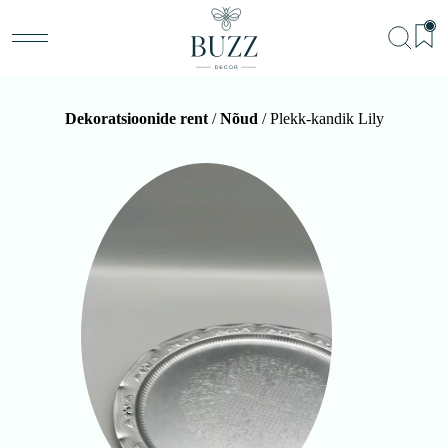
Dekoratsioonide rent
/
Nõud
/ Plekk-kandik Lily
BU
Teenu
Sündm
Me
Kon