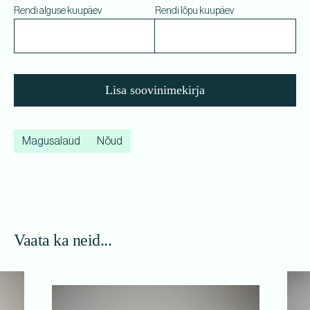
Rendi alguse kuupäev
Rendi lõpu kuupäev
Lisa soovinimekirja
Magusalaud
Nõud
Vaata ka neid...