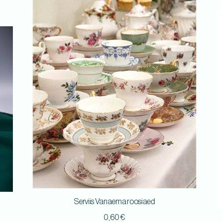
Serviis Vanaema roosiaed
0,60
€