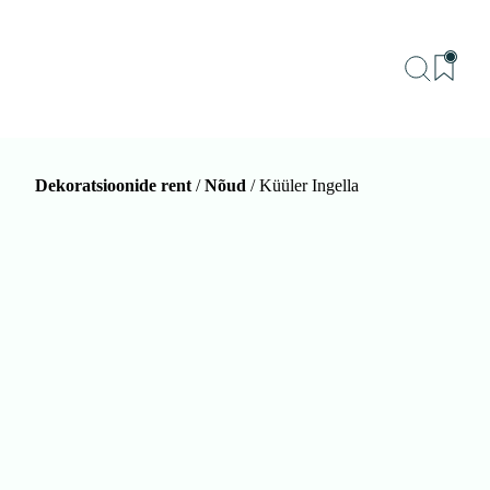
Dekoratsioonide rent
/
Nõud
/ Küüler Ingella
BU
Teenu
Sündm
Me
Kon