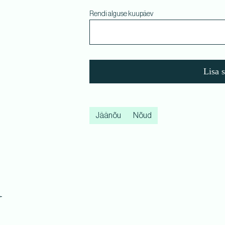
Rendi alguse kuupäev
Lisa 
Jäänõu
Nõud