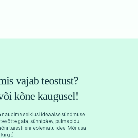
mis vajab teostust?
või kõne kaugusel!
 naudime seiklusi ideaalse sündmuse
ttevõtte gala, sünnipäev, pulmapidu,
mõni täiesti enneolematu idee. Mõnusa
kirg :)