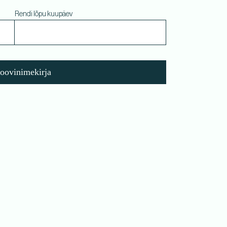
Rendi lõpu kuupäev
soovinimekirja