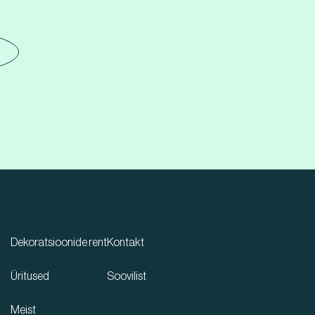
Dekoratsioonide rent
Kontakt
Üritused
Soovilist
Meist