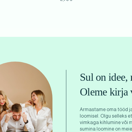
Sul on idee, 
Oleme kirja 
Armastame oma tööd ja
loomisel. Olgu selleks e
vimkaga kihlumine või 
sumina loomine on meie 