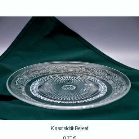
Klaastaldrik Relieef
0,70
€