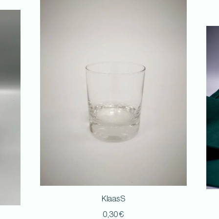
Klaas S
0,30
€