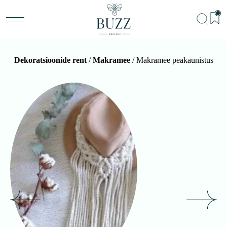
Dekoratsioonide rent
/
Makramee
/ Makramee peakaunistus
BU
Teenu
Sündm
Me
Kon