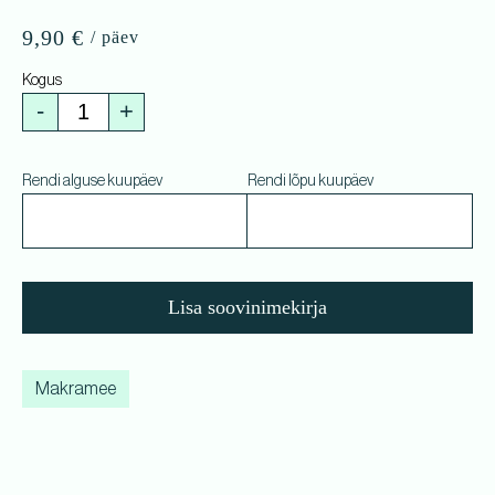
9,90
€
-
+
Rendi alguse kuupäev
Rendi lõpu kuupäev
Lisa soovinimekirja
Makramee