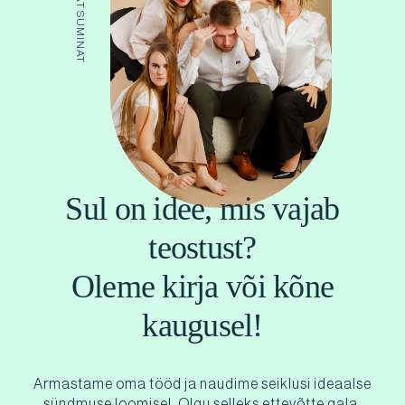
Sul on idee, mis vajab
teostust?
Oleme kirja või kõne
kaugusel!
Armastame oma tööd ja naudime seiklusi ideaalse
sündmuse loomisel. Olgu selleks ettevõtte gala,