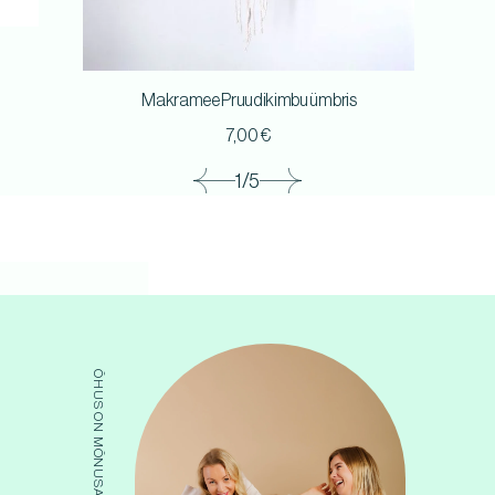
Makramee Pruudikimbu ümbris
7,00
€
1/5
ÕHUS ON MÕNUSAT SUMINAT