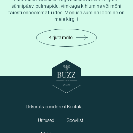
sünnipäev, pulmapidu, vimkaga kihlumine või mõni
täiesti enneolematu idee. Mõnusa sumina loomine on
meie kirg :)
Kirjuta meile
Dekoratsioonide rent
Kontakt
Üritused
Soovilist