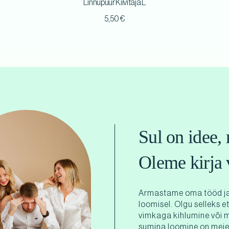
Linnupuur Kiivitaja L
5,50
€
Sul on idee, 
Oleme kirja 
Armastame oma tööd ja
loomisel. Olgu selleks e
vimkaga kihlumine või 
sumina loomine on meie 