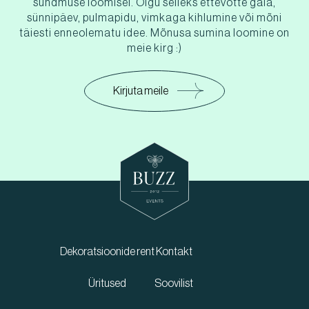
sündmuse loomisel. Olgu selleks ettevõtte gala,
sünnipäev, pulmapidu, vimkaga kihlumine või mõni
täiesti enneolematu idee. Mõnusa sumina loomine on
meie kirg :)
Kirjuta meile
Dekoratsioonide rent
Kontakt
Üritused
Soovilist