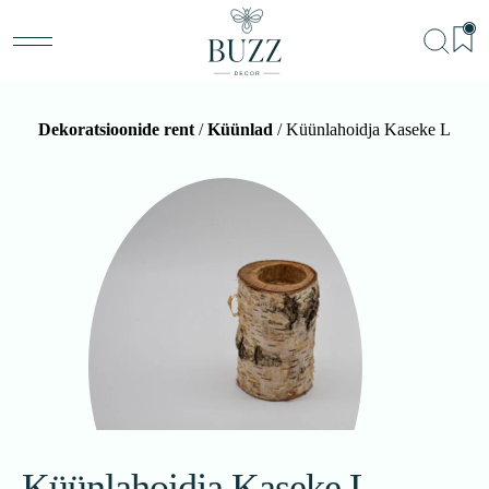
Dekoratsioonide rent
/
Küünlad
/ Küünlahoidja Kaseke L
BU
Teenu
Sündm
Me
Kon
Küünlahoidja Kaseke L