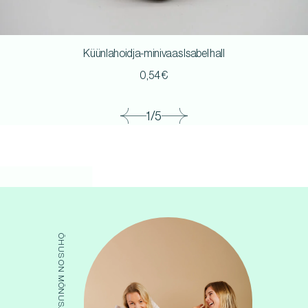
Küünlahoidja-minivaas Isabel hall
0,54
€
1/5
ÕHUS ON MÕNUSAT SUMINAT