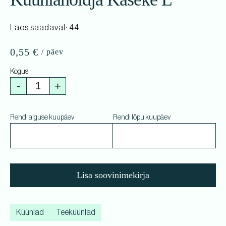
Laos saadaval: 44
0,55
€
-
+
Rendi alguse kuupäev
Rendi lõpu kuupäev
Lisa soovinimekirja
Küünlad
Teeküünlad