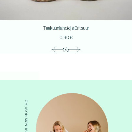
Teeküünlahoidja Brit suur
0,90
€
1/5
ÕHUS ON MÕNUSAT SUMINAT