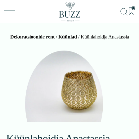
Dekoratsioonide rent
/
Küünlad
/ Küünlahoidja Anastassia
BU
Teenu
Sündm
Me
Kon
Küünlahoidja Anastassia