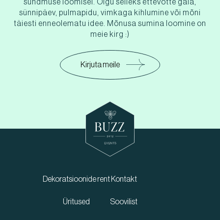
sündmuse loomisel. Olgu selleks ettevõtte gala,
sünnipäev, pulmapidu, vimkaga kihlumine või mõni
täiesti enneolematu idee. Mõnusa sumina loomine on
meie kirg :)
Kirjuta meile
Dekoratsioonide rent
Kontakt
Üritused
Soovilist