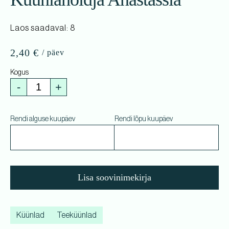
Laos saadaval: 8
2,40
€
-
+
Rendi alguse kuupäev
Rendi lõpu kuupäev
Lisa soovinimekirja
Küünlad
Teeküünlad