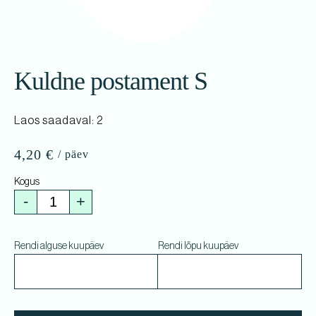
Kuldne postament S
Laos saadaval: 2
4,20
€
-
+
Rendi alguse kuupäev
Rendi lõpu kuupäev