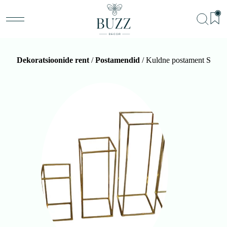
Dekoratsioonide rent
/
Postamendid
/ Kuldne postament S
BU
Teenu
Sündm
Me
Kon