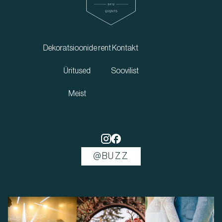
Dekoratsioonide rent
Kontakt
Üritused
Soovilist
Meist
@BUZZ