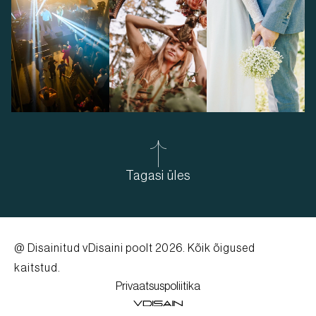
Tagasi üles
@ Disainitud
vDisaini poolt
2026. Kõik õigused
kaitstud.
Privaatsuspoliitika