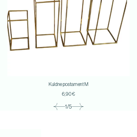
Kuldne postament M
6,90
€
1/5