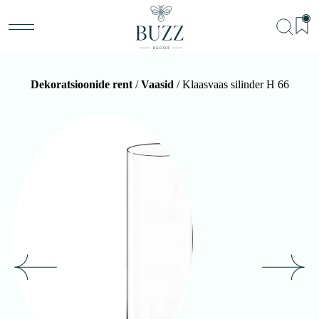
Dekoratsioonide rent
/
Vaasid
/ Klaasvaas silinder H 66
BU
Teenu
Sündm
Me
Kon