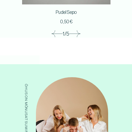
Pudel Sepo
0,50
€
1/5
ÕHUS ON MÕNUSAT SUMINAT