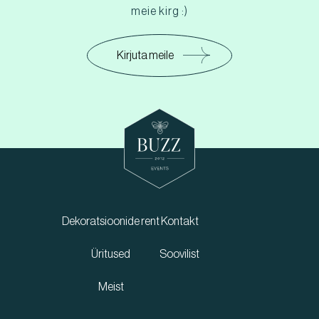
meie kirg :)
Kirjuta meile
Dekoratsioonide rent
Kontakt
Üritused
Soovilist
Meist