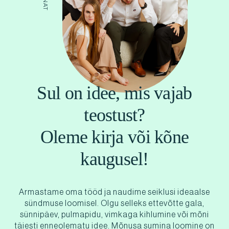
Sul on idee, mis vajab
teostust?
Oleme kirja või kõne
kaugusel!
Armastame oma tööd ja naudime seiklusi ideaalse
sündmuse loomisel. Olgu selleks ettevõtte gala,
sünnipäev, pulmapidu, vimkaga kihlumine või mõni
täiesti enneolematu idee. Mõnusa sumina loomine on