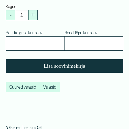
-
+
Rendi alguse kuupäev
Rendi lõpu kuupäev
Lisa soovinimekirja
Suured vaasid
Vaasid
Vaata ka neid...