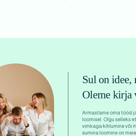
Sul on idee, 
Oleme kirja 
Armastame oma tööd ja
loomisel. Olgu selleks e
vimkaga kihlumine või 
sumina loomine on meie 