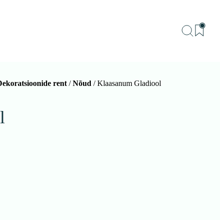
Dekoratsioonide rent
/
Nõud
/ Klaasanum Gladiool
BU
Teenu
l
Sündm
Me
Kon