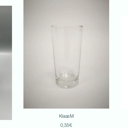
Klaas M
0,35
€