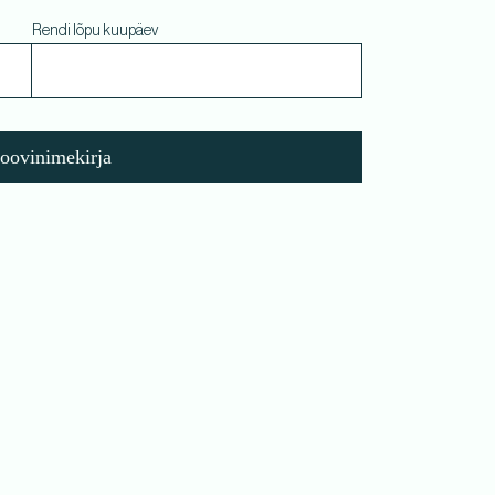
Rendi lõpu kuupäev
soovinimekirja