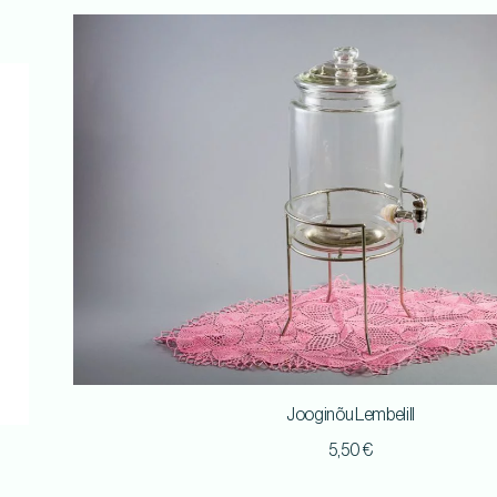
Jooginõu Lembelill
5,50
€