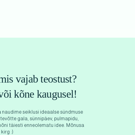
mis vajab teostust?
või kõne kaugusel!
 naudime seiklusi ideaalse sündmuse
ttevõtte gala, sünnipäev, pulmapidu,
mõni täiesti enneolematu idee. Mõnusa
kirg :)