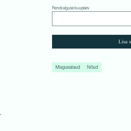
Rendi alguse kuupäev
Lisa 
Magusalaud
Nõud