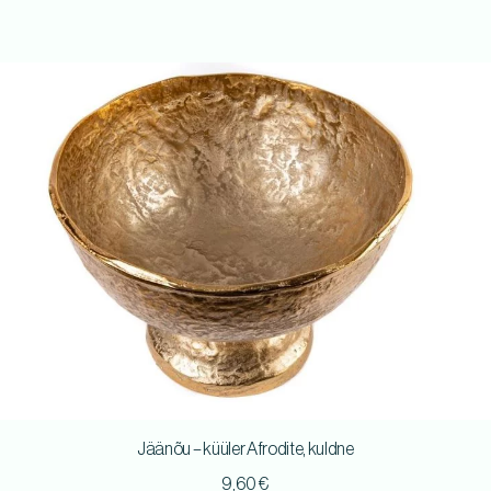
Jäänõu – küüler Afrodite, kuldne
9,60
€