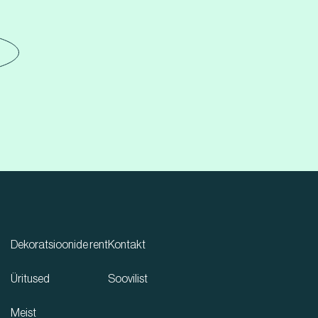
Dekoratsioonide rent
Kontakt
Üritused
Soovilist
Meist