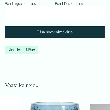
Rendi alguse kuupäev
Rendi lõpu kuupäev
Lisa soovinimekirja
Klaasid
Nõud
Vaata ka neid...