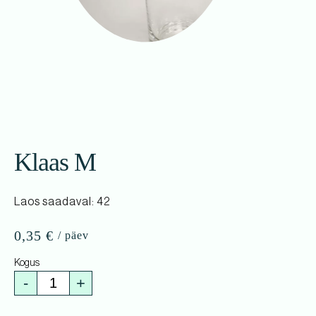
Klaas M
Laos saadaval: 42
0,35
€
-
+