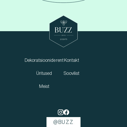
Dekoratsioonide rent
Kontakt
Üritused
Soovilist
Meist
@BUZZ