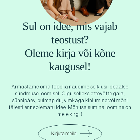
Sul on idee, mis vajab
teostust?
Oleme kirja või kõne
kaugusel!
Armastame oma tööd ja naudime seiklusi ideaalse
sündmuse loomisel. Olgu selleks ettevõtte gala,
sünnipäev, pulmapidu, vimkaga kihlumine või mõni
täiesti enneolematu idee. Mõnusa sumina loomine on
meie kirg :)
Kirjuta meile