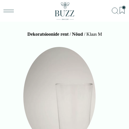
Dekoratsioonide rent
/
Nõud
/ Klaas M
BU
Teenu
Sündm
Me
Kon