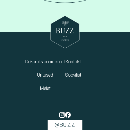
Dekoratsioonide rent
Kontakt
Üritused
Soovilist
Meist
@BUZZ