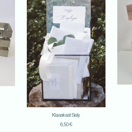
Klaaskast Sisly
6,50
€