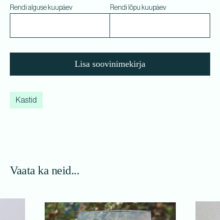
Rendi alguse kuupäev
Rendi lõpu kuupäev
Lisa soovinimekirja
Kastid
Vaata ka neid...