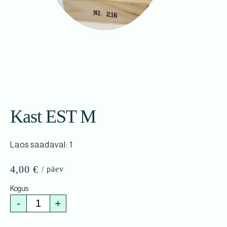
Kast EST M
Laos saadaval: 1
4,00
€
-
+