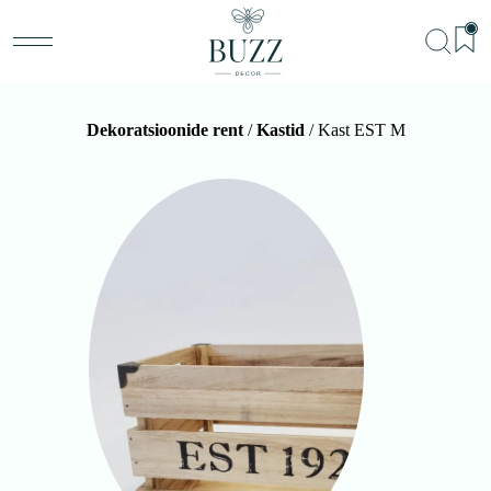
Dekoratsioonide rent
/
Kastid
/ Kast EST M
BU
Teenu
Sündm
Me
Kon