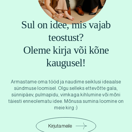
Sul on idee, mis vajab
teostust?
Oleme kirja või kõne
kaugusel!
Armastame oma tööd ja naudime seiklusi ideaalse
sündmuse loomisel. Olgu selleks ettevõtte gala,
sünnipäev, pulmapidu, vimkaga kihlumine või mõni
täiesti enneolematu idee. Mõnusa sumina loomine on
meie kirg :)
Kirjuta meile