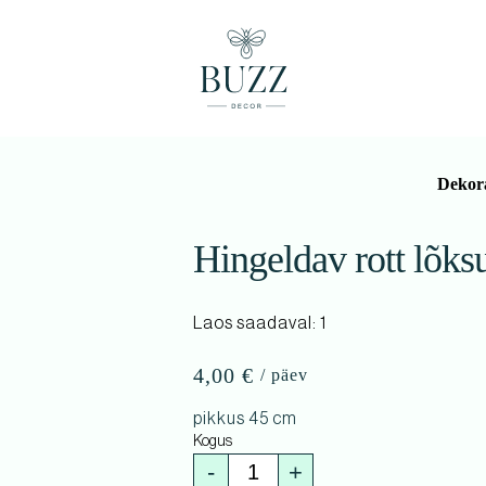
Dekora
Hingeldav rott lõks
Laos saadaval: 1
4,00
€
pikkus 45 cm
-
+