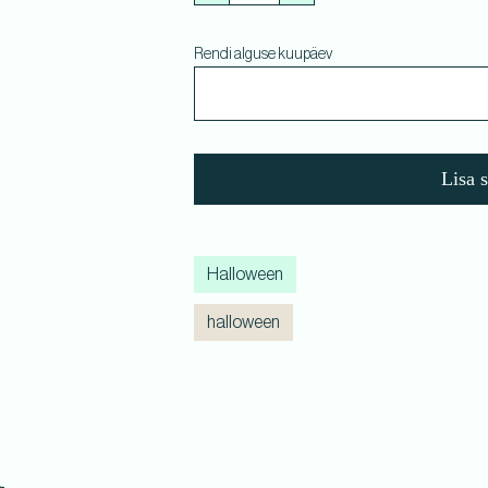
Rendi alguse kuupäev
Lisa 
Halloween
halloween