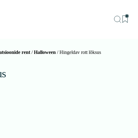
tsioonide rent
/
Halloween
/ Hingeldav rott lõksus
BU
Teenu
us
Sündm
Me
Kon