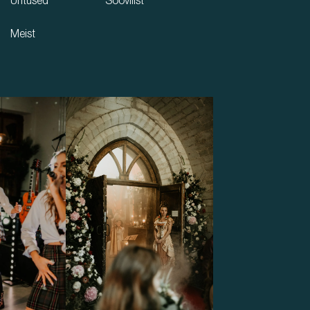
Üritused
Soovilist
Meist