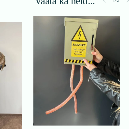
Vaata ka neid...
1/5