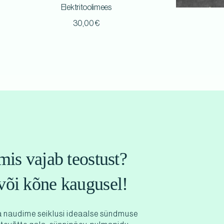
Elektritoolimees
30,00
€
mis vajab teostust?
või kõne kaugusel!
 naudime seiklusi ideaalse sündmuse