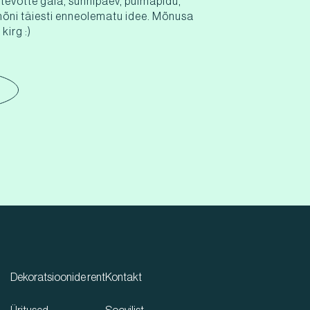
ttevõtte gala, sünnipäev, pulmapidu,
mõni täiesti enneolematu idee. Mõnusa
kirg :)
Dekoratsioonide rent
Kontakt