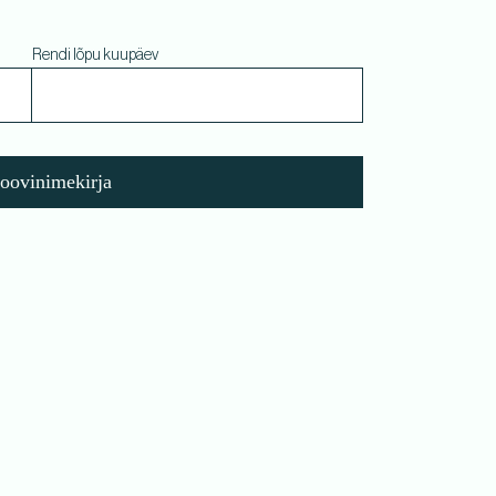
Rendi lõpu kuupäev
soovinimekirja