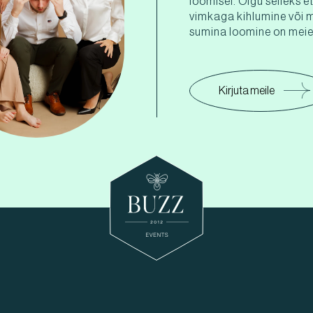
loomisel. Olgu selleks e
vimkaga kihlumine või 
sumina loomine on meie 
Kirjuta meile