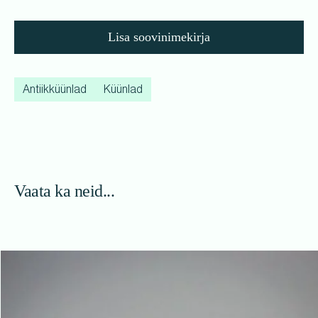
Lisa soovinimekirja
Antiikküünlad
Küünlad
Vaata ka neid...