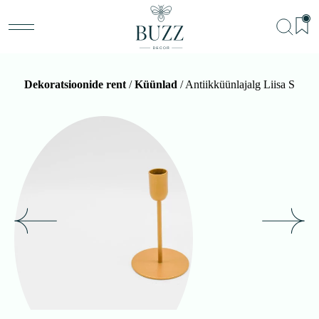
Dekoratsioonide rent
/
Küünlad
/ Antiikküünlajalg Liisa S
BU
Teenu
Sündm
Me
Kon