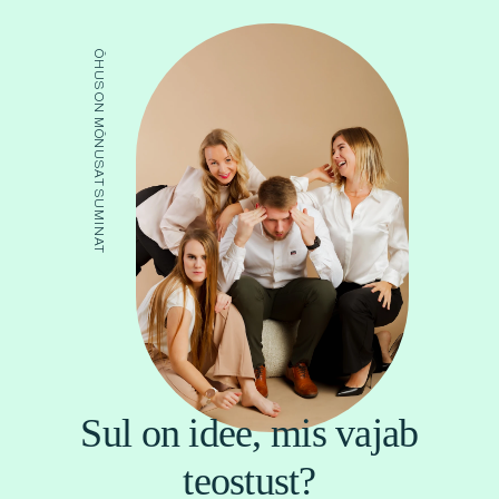
ÕHUS ON MÕNUSAT SUMINAT
Sul on idee, mis vajab
teostust?