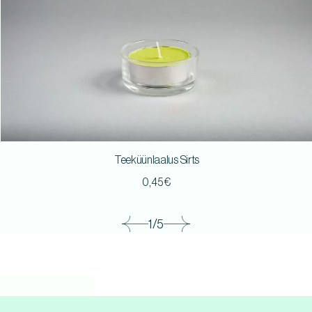
Teeküünlaalus Sirts
0,45
€
1/5