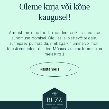
Oleme kirja või kõne
kaugusel!
Armastame oma tööd ja naudime seiklusi ideaalse
sündmuse loomisel. Olgu selleks ettevõtte gala,
sünnipäev, pulmapidu, vimkaga kihlumine või mõni
täiesti enneolematu idee. Mõnusa sumina loomine on
meie kirg :)
Kirjuta meile