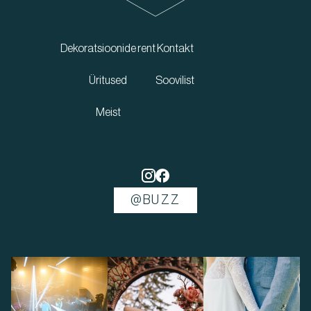
Dekoratsioonide rent
Kontakt
Üritused
Soovilist
Meist
@BUZZ