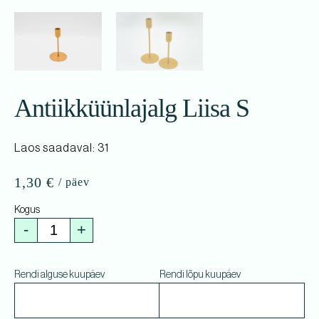
Antiikküünlajalg Liisa S
Laos saadaval: 31
1,30
€
-
+
Rendi alguse kuupäev
Rendi lõpu kuupäev