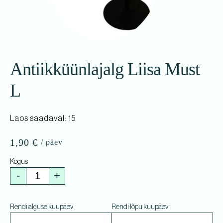
Antiikküünlajalg Liisa Must
L
Laos saadaval: 15
1,90
€
-
+
Rendi alguse kuupäev
Rendi lõpu kuupäev