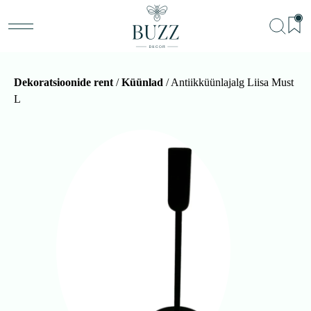
Dekoratsioonide rent
/
Küünlad
/ Antiikküünlajalg Liisa Must
L
BU
Teenu
Sündm
Me
Kon