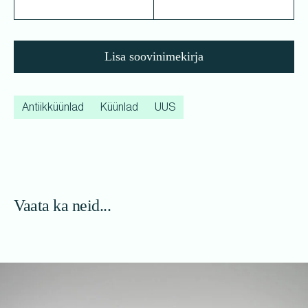
Lisa soovinimekirja
Antiikküünlad
Küünlad
UUS
Vaata ka neid...