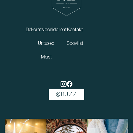
Dekoratsioonide rent
Kontakt
Üritused
Soovilist
Meist
@BUZZ