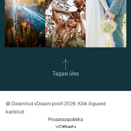
Tagasi üles
@ Disainitud
vDisaini poolt
2026. Kõik õigused
kaitstud.
Privaatsuspoliitika