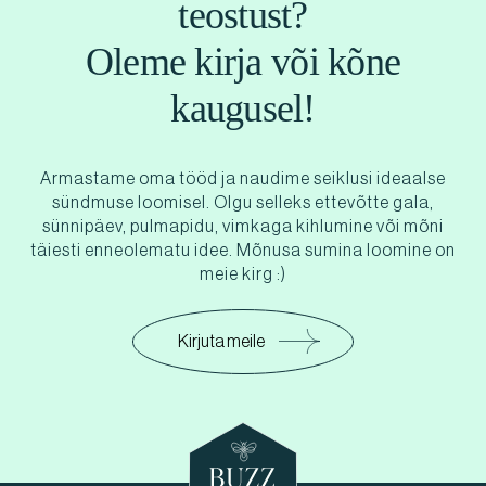
teostust?
Oleme kirja või kõne
kaugusel!
Armastame oma tööd ja naudime seiklusi ideaalse
sündmuse loomisel. Olgu selleks ettevõtte gala,
sünnipäev, pulmapidu, vimkaga kihlumine või mõni
täiesti enneolematu idee. Mõnusa sumina loomine on
meie kirg :)
Kirjuta meile