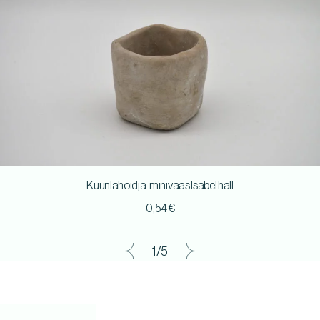
Küünlahoidja-minivaas Isabel hall
0,54
€
1/5