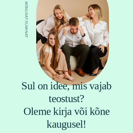
ÕHUS ON MÕNUSAT SUMINAT
Sul on idee, mis vajab
teostust?
Oleme kirja või kõne
kaugusel!