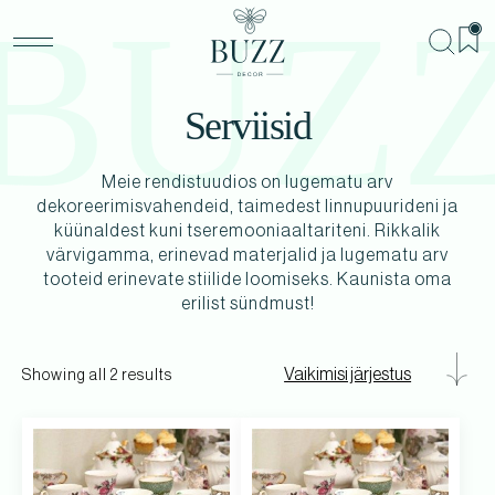
BUZ
Serviisid
Meie rendistuudios on lugematu arv
BU
dekoreerimisvahendeid, taimedest linnupuurideni ja
Teenu
küünaldest kuni tseremooniaaltariteni. Rikkalik
Sündm
värvigamma, erinevad materjalid ja lugematu arv
tooteid erinevate stiilide loomiseks. Kaunista oma
Me
erilist sündmust!
Kon
Showing all 2 results