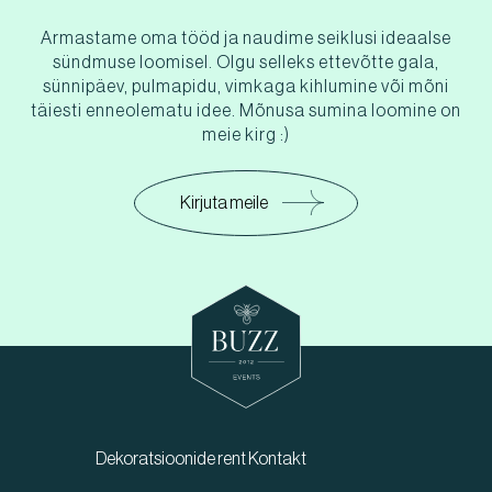
Armastame oma tööd ja naudime seiklusi ideaalse
sündmuse loomisel. Olgu selleks ettevõtte gala,
sünnipäev, pulmapidu, vimkaga kihlumine või mõni
täiesti enneolematu idee. Mõnusa sumina loomine on
meie kirg :)
Kirjuta meile
Dekoratsioonide rent
Kontakt