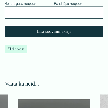
Rendi alguse kuupäev
Rendi lõpu kuupäev
Lisa soovinimekirja
Sildihoidja
Vaata ka neid...