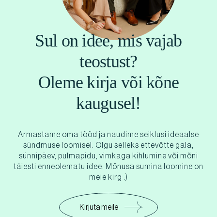
Sul on idee, mis vajab
teostust?
Oleme kirja või kõne
kaugusel!
Armastame oma tööd ja naudime seiklusi ideaalse
sündmuse loomisel. Olgu selleks ettevõtte gala,
sünnipäev, pulmapidu, vimkaga kihlumine või mõni
täiesti enneolematu idee. Mõnusa sumina loomine on
meie kirg :)
Kirjuta meile