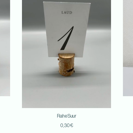
Rahe Suur
0,30
€