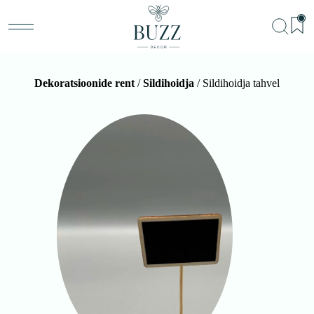
Dekoratsioonide rent
/
Sildihoidja
/ Sildihoidja tahvel
BU
Teenu
Sündm
Me
Kon