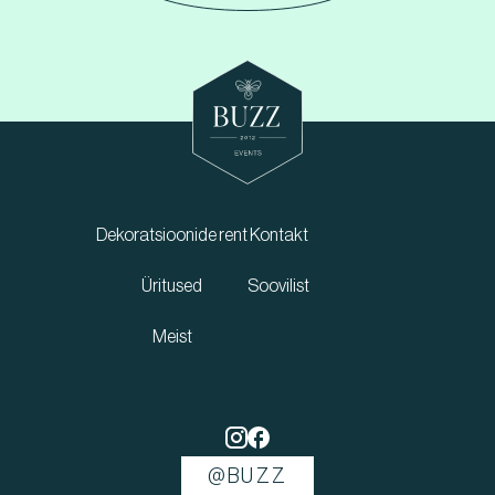
Dekoratsioonide rent
Kontakt
Üritused
Soovilist
Meist
@BUZZ