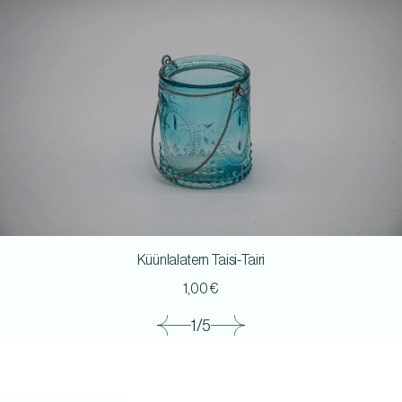
Küünlalatern Taisi-Tairi
1,00
€
1/5