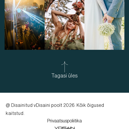
Tagasi üles
@ Disainitud
vDisaini poolt
2026. Kõik õigused
kaitstud.
Privaatsuspoliitika