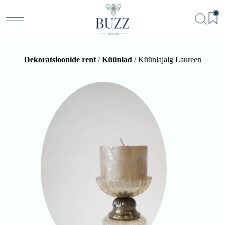
Dekoratsioonide rent
/
Küünlad
/ Küünlajalg Laureen
BU
Teenu
Sündm
Me
Kon