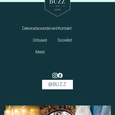
Dekoratsioonide rent
Kontakt
Üritused
Soovilist
Meist
@BUZZ