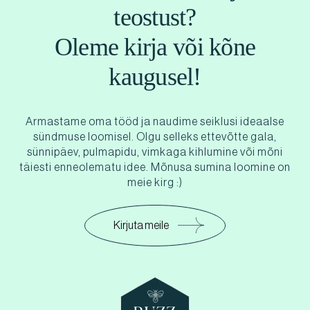
teostust?
Oleme kirja või kõne
kaugusel!
Armastame oma tööd ja naudime seiklusi ideaalse
sündmuse loomisel. Olgu selleks ettevõtte gala,
sünnipäev, pulmapidu, vimkaga kihlumine või mõni
täiesti enneolematu idee. Mõnusa sumina loomine on
meie kirg :)
Kirjuta meile