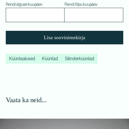
Rendi alguse kuupäev
Rendi lõpu kuupäev
Lisa soovinimekirja
Küünlaalused
Küünlad
Silinderküünlad
Vaata ka neid...