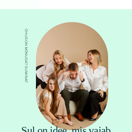
ÕHUS ON MÕNUSAT SUMINAT
Sul on idee, mis vajab