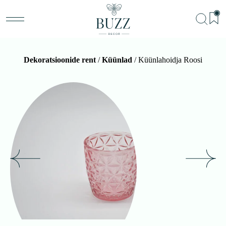
Dekoratsioonide rent
/
Küünlad
/ Küünlahoidja Roosi
BU
Teenu
Sündm
Me
Kon