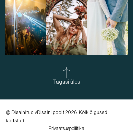
Tagasi üles
@ Disainitud
vDisaini poolt
2026. Kõik õigused
kaitstud.
Privaatsuspoliitika