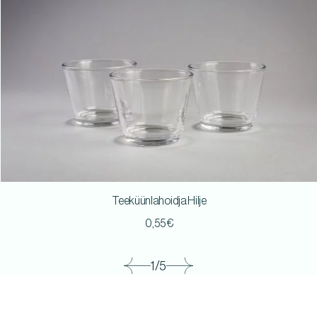
Teeküünlahoidja Hilje
0,55
€
1/5