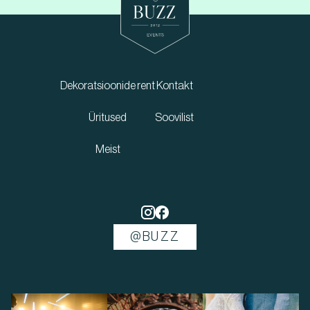
Dekoratsioonide rent
Kontakt
Üritused
Soovilist
Meist
@BUZZ