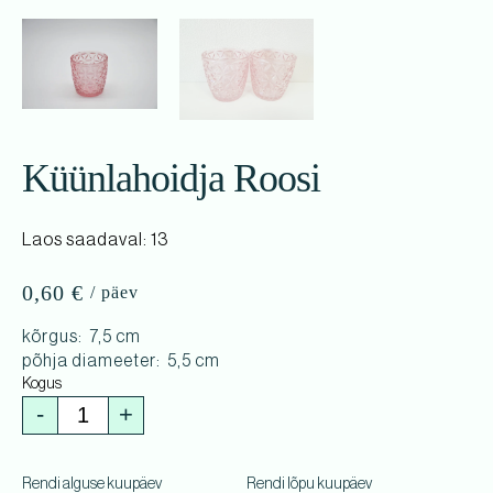
Küünlahoidja Roosi
Laos saadaval: 13
0,60
€
kõrgus: 7,5 cm
põhja diameeter: 5,5 cm
-
+
Rendi alguse kuupäev
Rendi lõpu kuupäev