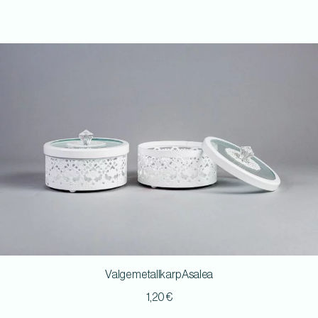
Valge metallkarp Asalea
1,20
€