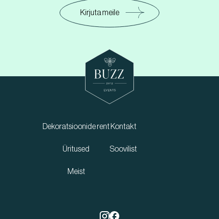
Kirjuta meile
Dekoratsioonide rent
Kontakt
Üritused
Soovilist
Meist