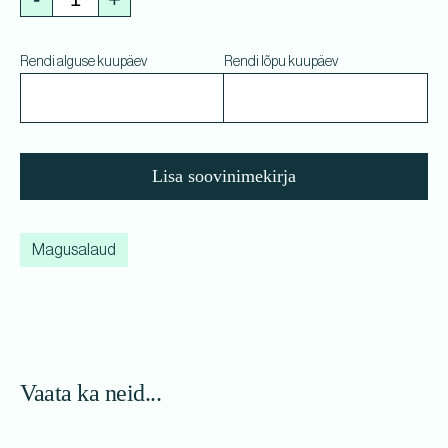
Rendi alguse kuupäev
Rendi lõpu kuupäev
Lisa soovinimekirja
Magusalaud
Vaata ka neid...