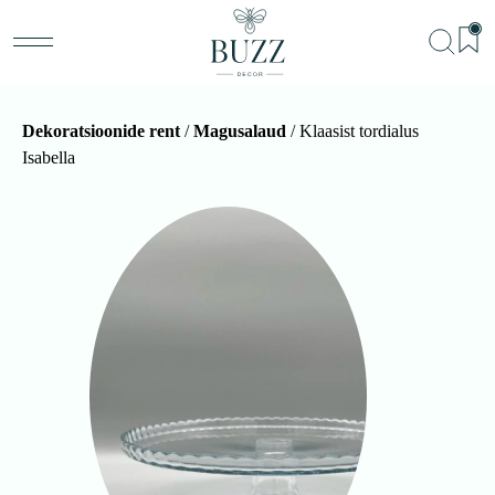
Dekoratsioonide rent
/
Magusalaud
/ Klaasist tordialus
Isabella
BU
Teenu
Sündm
Me
Kon