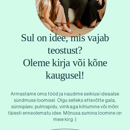
Sul on idee, mis vajab
teostust?
Oleme kirja või kõne
kaugusel!
Armastame oma tööd ja naudime seiklusi ideaalse
sündmuse loomisel. Olgu selleks ettevõtte gala,
sünnipäev, pulmapidu, vimkaga kihlumine või mõni
täiesti enneolematu idee. Mõnusa sumina loomine on
meie kirg :)