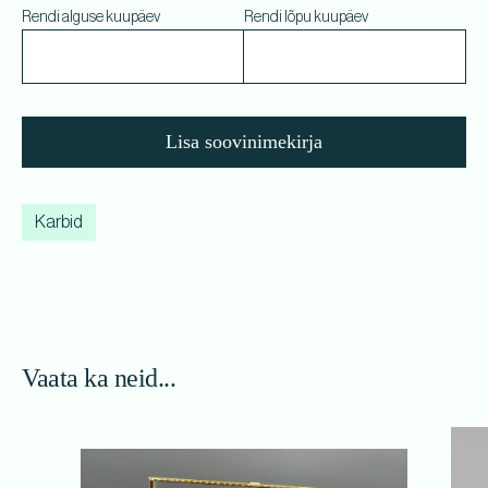
Rendi alguse kuupäev
Rendi lõpu kuupäev
Lisa soovinimekirja
Karbid
Vaata ka neid...