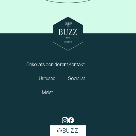
Dekoratsioonide rent
Kontakt
Üritused
Soovilist
Meist
@BUZZ