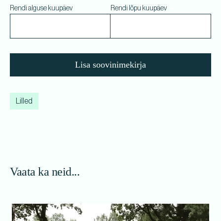
Rendi alguse kuupäev
Rendi lõpu kuupäev
Lisa soovinimekirja
Lilled
Vaata ka neid...