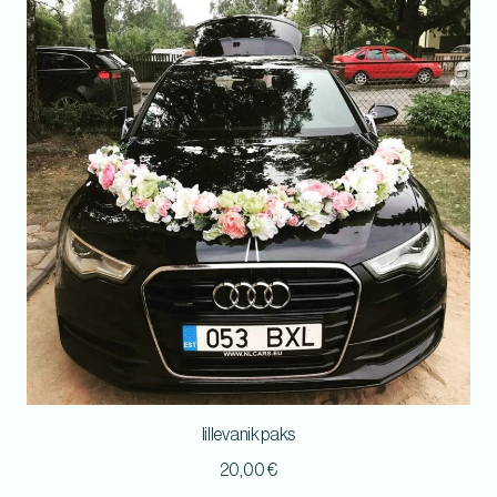
lillevanik paks
20,00
€