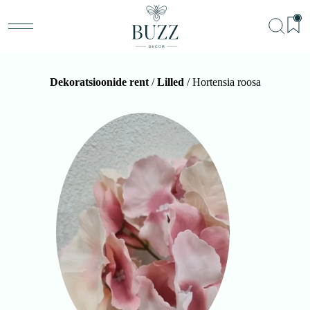
Dekoratsioonide rent
/
Lilled
/ Hortensia roosa
BU
Teenu
Sündm
Me
Kon