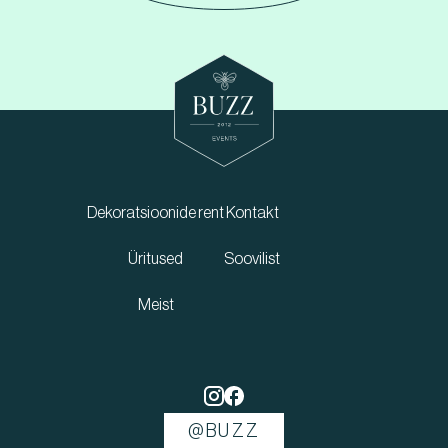
Dekoratsioonide rent
Kontakt
Üritused
Soovilist
Meist
@BUZZ