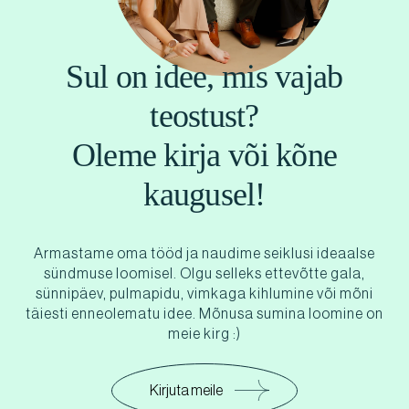
Sul on idee, mis vajab
teostust?
Oleme kirja või kõne
kaugusel!
Armastame oma tööd ja naudime seiklusi ideaalse
sündmuse loomisel. Olgu selleks ettevõtte gala,
sünnipäev, pulmapidu, vimkaga kihlumine või mõni
täiesti enneolematu idee. Mõnusa sumina loomine on
meie kirg :)
Kirjuta meile